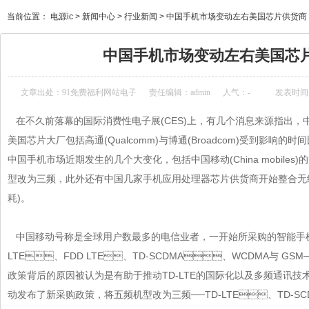
当前位置：
电源ic
>
新闻中心
>
行业新闻
>
中国手机市场变动左右美国芯片供货商
中国手机市场变动左右美国芯
文章出处：
91免费福利网站电子
责任编辑：admin
人气：
-
发表时间
在不久前落幕的国际消费性电子展(CES)上，有几个消息来源指出
美国芯片大厂包括高通(Qualcomm)与博通(Broadcom)受到影响的时间比
中国手机市场近期发生的几个大变化，包括中国移动(China mobil
型改为三频，此外还有中国几家手机应用处理器芯片供货商开始整合无
耗)。
中国移动号称是全球用户数最多的电信业者，一开始所采购的智能手
LTE、FDD LTE、TD-SCDMA、WCDMA与 GSM
政策背后的原因被认为是有助于推动TD-LTE的国际化以及多频通讯技术的发展
动发布了新采购政策，将五频机型改为三频──TD-LTE、TD-SCD