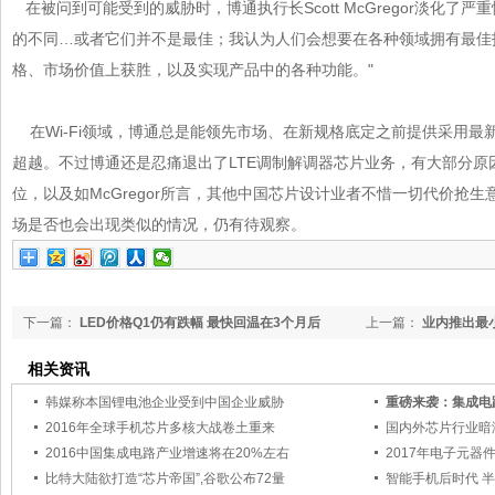
在被问到可能受到的威胁时，博通执行长Scott McGregor淡化了严
的不同…或者它们并不是最佳；我认为人们会想要在各种领域拥有最佳技
格、市场价值上获胜，以及实现产品中的各种功能。"
在Wi-Fi领域，博通总是能领先市场、在新规格底定之前提供采用最新
超越。不过博通还是忍痛退出了LTE调制解调器芯片业务，有大
位，以及如McGregor所言，其他中国芯片设计业者不惜一切代价抢生
场是否也会出现类似的情况，仍有待观察。
下一篇：
LED价格Q1仍有跌幅 最快回温在3个月后
上一篇：
业内推出最小
相关资讯
韩媒称本国锂电池企业受到中国企业威胁
重磅来袭：集成
2016年全球手机芯片多核大战卷土重来
国内外芯片行业暗潮
2016中国集成电路产业增速将在20%左右
2017年电子元器
比特大陆欲打造“芯片帝国”,谷歌公布72量
智能手机后时代 