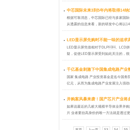
中芯国际未来3到5年内将取得14纳
根据可靠消息，中芯国际已经与多家国际企
从透露的信息来看，新的研发中心将以14纳米
LED显示屏先购时不能一味的追求
LED显示屏凭借相对于DLP、LCD拼接的独
疑，促使LED显示屏受到如此关注的
千亿基金刺激下中国集成电路产业
国家 集成电路 产业投资基金是迄今国务院
亿元，从而为集成电路产业发展注入强劲动力
并购案风暴来袭！国产芯片产业将走
如果说最近的几桩大规模半导体业界并购案──NXP -
片 业者要抬高身价的唯一方法就是透过更多
首页
上一页
53
54
55