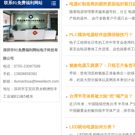
联系91免费福利网站
电源IC制造商的困扰是面临封装日
随着电源管理要求越来越苛刻，分立 电
产权的器件。 由于多数客户不愿只从一家
PLC模块电源软件故障排除技巧？
电子工程师在日常的工作中常常会使用PLC进
甚至会耽误整体工作进度。这也就要求工程师
深圳市91免费福利网站电子科技有
限公司
魅族电源又跳票了：只怪芯片备货
电话：0755-23087599
早前，曾有消息称魅族正准备推出一款移动
手机：13808858392
布，此前大部分媒体以及网友本来估计会在
邮箱：dunianhua@leweitech.com
地址：深圳市宝安区西乡鹤洲恒丰
台湾半导体将被大陆“挖”塌产业？
工业城B11栋5楼东
近15年来，中国陆续挖角台湾 半导体 
中国砸重金积极扶植半导体产业，挟市场与资
LED驱动电源如何分类？
一、 LED电源 按驱动方式可以分为两大