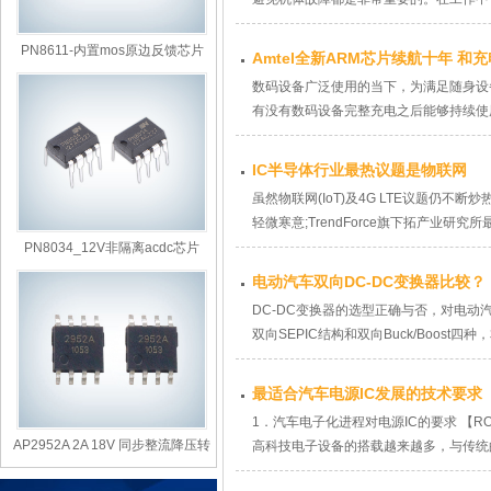
PN8611-内置mos原边反馈芯片
Amtel全新ARM芯片续航十年 和
数码设备广泛使用的当下，为满足随身设备
有没有数码设备完整充电之后能够持续使用10年
IC半导体行业最热议题是物联网
虽然物联网(IoT)及4G LTE议题仍不断炒
轻微寒意;TrendForce旗下拓产业研究所最新报
PN8034_12V非隔离acdc芯片
电动汽车双向DC-DC变换器比较？
DC-DC变换器的选型正确与否，对电
双向SEPIC结构和双向Buck/Boost四种
最适合汽车电源IC发展的技术要求
1．汽车电子化进程对电源IC的要求 【RO
AP2952A 2A 18V 同步整流降压转
高科技电子设备的搭载越来越多，与传统的