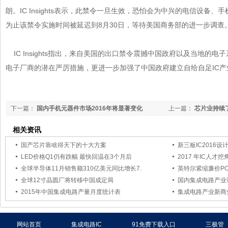
朗。
IC
Insights表示，此禁令一旦生效，恐怕会为中兴的电信设备
为止该禁令实施时间被延迟到8月30日，等待美国商务部的进一步调查
IC Insights指出，来自美国的出口禁令震撼中国政府以及当地的电
电子厂商的潜在严厉措施，更进一步加强了中国政府建立自给自足IC产业的决心
下一篇：
国内手机元器件市场2016年将显著变化
上一篇：
芯片业持续了
苏期
相关资讯
国产芯片靠啥得天下的十大方案
新三板IC2016设计
LED价格Q1仍有跌幅 最快回温在3个月后
2017 年IC人才
全球半导体11月销售额310亿美元同比增长7.
英特尔紧缩廉价PC芯片
全球12寸晶圆厂将转移中国成定局
国内集成电路产业
2015年中国集成电路产量月度统计表
集成电路产业新商
网站首页
集成电路IC
91免费下载入口
三极管