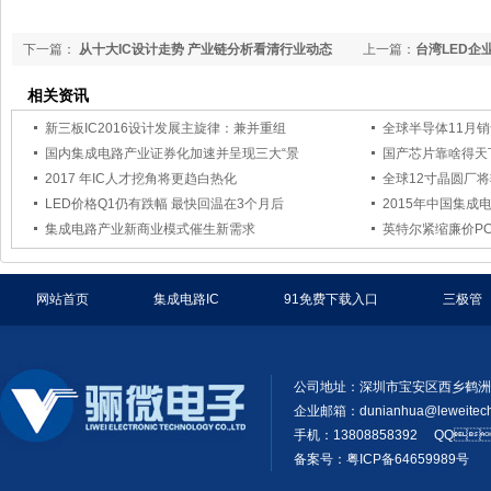
下一篇：
从十大IC设计走势 产业链分析看清行业动态
上一篇：
台湾LED企
情
相关资讯
新三板IC2016设计发展主旋律：兼并重组
全球半导体11月销
国内集成电路产业证券化加速并呈现三大“景
国产芯片靠啥得天
2017 年IC人才挖角将更趋白热化
全球12寸晶圆厂
LED价格Q1仍有跌幅 最快回温在3个月后
2015年中国集成
集成电路产业新商业模式催生新需求
英特尔紧缩廉价PC
网站首页
集成电路IC
91免费下载入口
三极管
公司地址：深圳市宝安区西乡鹤洲
企业邮箱：
dunianhua@leweitec
手机：13808858392 QQ
备案号：粤ICP备64659989号