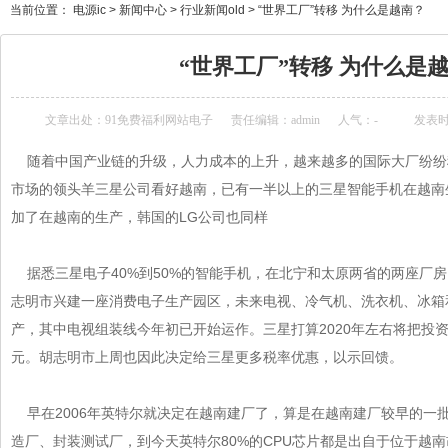
当前位置：
电源ic
>
新闻中心
>
行业新闻old
>
“世界工厂”转移 为什么是越南？
“世界工厂”转移 为什么是越南
文章出处：
91免费福利网站电子
责任编辑：admin
人气：
-
发表时间
随着中国产业链的升级，人力成本的上升，越来越多的国际大厂纷纷移
市场的领头羊三星公司看好越南，已有一半以上的三星智能手机在越南
加了在越南的生产，韩国的LG公司也同样
据悉三星电子40%到50%的智能手机，在北宁和太原两省的两座厂房内
志明市兴建一座消费电子生产园区，未来电视、冷气机、洗衣机、
产，其中电视组装线今年初已开始运作。三星打算2020年左右将
元。胡志明市上周也因此决定给三星更多税率优惠，以示回馈。
早在2006年英特尔就决定在越南建厂了，算是在越南建厂较早的一批
造厂、封装测试厂，到今天英特尔80%的CPU芯片都是出自于位于越