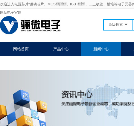
欢迎进入电源芯片/驱动芯片、MOS、IGBT、二三极管、桥堆等电子元器
网站电子官网
高级搜索
网站首页
产品中心
新闻中心
联系91免费福利网站