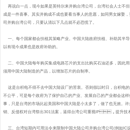
再说白一点，现今如果是英特尔来并购台湾公司，台湾社会人士不但不会
成是一件喜事。其实并购成不成也要看当事人的意愿，如同男女嫁娶
司并购台湾公司，只要认清以下几点就不必恐慌了。
一、每个国家都会扶植其策略产业。中国大陆政府扶植、补助其半
以有现今成果也是政府补助的。
二、中国大陆每年购买集成电路芯片的支出比购买石油还多，因此用广
须用中国大陆制造的产品，以增加芯片的自制率。
这是台积电不得不去中国大陆设厂的苦衷。否则假以时日，台积电
不公平，可是每个政府为了保护自己的产业、发展自己的产业都会这
事，只是台湾的市场比起美国和中国大陆是小太多了，做了也无效
销、反侵权对台湾祭出301法案，逼得台湾公司重视IP，提升技术
三、台湾短期内可用法令来限制中国大陆公司并购台湾公司(例如
IC