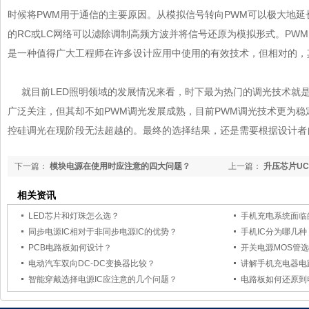
时候将PWM用于通信的主要原因。从模拟信号转向PWM可以极大地延长通信距
的RC或LC网络可以滤除调制高频方波并将信号还原为模拟形式。PWM既经济
是一种值得广大工程师在许多设计应用中使用的有效技术，但相对的，
就目前LED照明领域的发展情况来看，时下最为热门的调光技术就
广泛关注，但其却不如PWM调光发展成熟，目前PWM调光技术更为稳
控硅调光在现阶段无法超越的。最终的选择结果，还是需要根据设计者自
下一篇：
模块电源在使用时应注意的四大问题？
上一篇：
升压芯片UC
相关资讯
LED芯片和灯珠怎么选？
手机充电系统面临的
同步电源IC相对于非同步电源IC的优势？
手机IC分为哪几种
PCB电路板如何设计？
开关电源MOS管
电动汽车双向DC-DC变换器比较？
讲解手机充电器电路
智能穿戴选择电源IC应注意的几个问题？
电路板如何还原到电路图