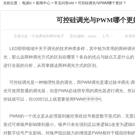
当前位置：
电源ic
>
新闻中心
>
常见问答old
>
可控硅调光与PWM哪个更好？
可控硅调光与PWM哪个更好
文章出处：
91免费福利网站电子
责任编辑：admin
人气：
-
发表时间
LED照明领域中关于调光的技术种类多样，其中较为常用的两种调
光，那么这两种调光方式的区别在哪里？各自的优点与缺点又是什么的
进行全面的分析，从而掌握这两种调光方式的区别。
可控硅调光是一种物理性质的调光，而PWM调光是通过脉冲调光.调光原
光可使用普通的调光器，但是PWM必须用专用的调光器进行调光。所以
控硅就可以，但100灯以上就需要使用PWM。
PWM的一个优点是从处理器到被控系统信号都是数字形式的，无需进
形式可将噪声影响降到最小。噪声只有在强到足以将逻辑1改变为逻辑0或
对数字信号产生影响。对噪声抵抗能力的增强是PWM相对于模拟控制