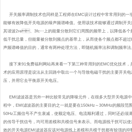
开关频率调制技术也同样是工程师在EMC设计过程中常常用到的一项先
能够有效降低开关电源的噪声频谱峰值。使用该技术能够通过调制开关
其谐波2re、3fc⋯上的能量分散到它们周围的频带上，以降低各
低干扰总量，但能量被分散到频点的基带上，从而使各个频点都不超过E
声频谱峰值的目的，通常有两种处理方法，即随机频率法和调制频率法
接下来91免费福利网站再来看一下第三种常用到的EMC优化技术，共
术的应用原理是设法从主回路中取出一个与导致电磁干扰的主要开关电压
压，并用它去平衡原开关电压。
EMI滤波器是另外一种比较常见的降噪元件，在很多大型开关电源中都
程中，EMI滤波器的主要目的之一就是要在150kHz～30MHz的频段
50Hz工频信号不产生衰减，使额定电压、电流顺利通过，同时还必
的传导干扰信号，均可用差模和共模信号来表示。而电源线干扰可以
效的开关电源EMI滤波器应该对电源线上差模和共模干扰都有较强的抑制作用