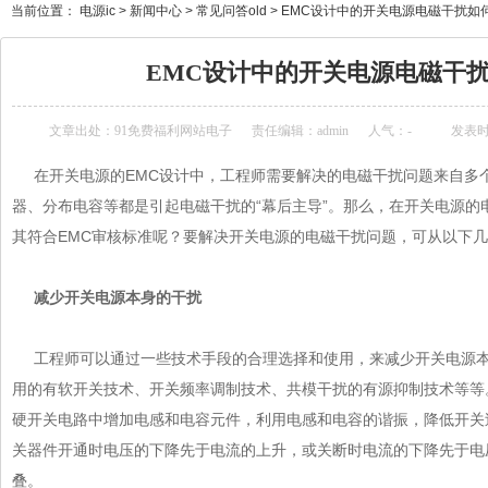
当前位置：
电源ic
>
新闻中心
>
常见问答old
>
EMC设计中的开关电源电磁干扰如
EMC设计中的开关电源电磁干
文章出处：
91免费福利网站电子
责任编辑：admin
人气：
-
发表时间
在开关电源的EMC设计中，工程师需要解决的电磁干扰问题来自多个方面
器、分布电容等都是引起电磁干扰的“幕后主导”。那么，在开关
其符合EMC审核标准呢？要解决开关电源的电磁干扰问题，可从以下几个
减少开关电源本身的干扰
工程师可以通过一些技术手段的合理选择和使用，来减少开关电源本身所
用的有软开关技术、开关频率调制技术、共模干扰的有源抑制技术等等
硬开关电路中增加电感和电容元件，利用电感和电容的谐振，降低开关过
关器件开通时电压的下降先于电流的上升，或关断时电流的下降先于电
叠。