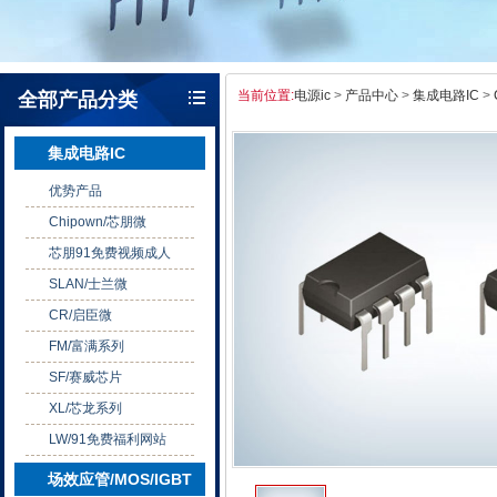
当前位置:
电源ic
>
产品中心
>
集成电路IC
>
全部产品分类
集成电路IC
优势产品
Chipown/芯朋微
芯朋91免费视频成人
SLAN/士兰微
CR/启臣微
FM/富满系列
SF/赛威芯片
XL/芯龙系列
LW/91免费福利网站
场效应管/MOS/IGBT