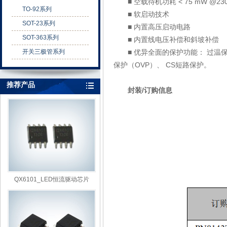
■ 空载待机功耗 < 75 mW @2
TO-92系列
■ 软启动技术
SOT-23系列
■ 内置高压启动电路
SOT-363系列
■ 内置线电压补偿和斜坡补
开关三极管系列
■ 优异全面的保护功能： 过温保护
保护（OVP）、 CS短路保护。
推荐产品
封装/订购信息
QX6101_LED恒流驱动芯片
QX6101