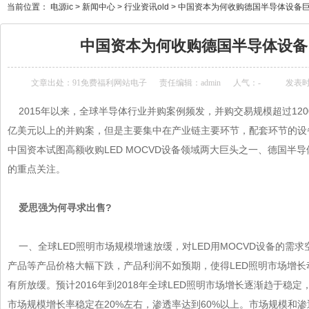
当前位置：
电源ic
>
新闻中心
>
行业资讯old
>
中国资本为何收购德国半导体设备
中国资本为何收购德国半导体设备
文章出处：
91免费福利网站电子
责任编辑：admin
人气：
-
发表时间
2015年以来，全球
半导体
行业并购案例频发，并购交易规模超过120
亿美元以上的并购案，但是主要集中在产业链主要环节，配套环节的设备
中国资本试图高额收购LED MOCVD设备领域两大巨头之一、德国半导
的重点关注。
爱思强为何寻求出售?
一、全球LED照明市场规模增速放缓，对LED用MOCVD设备的需求空间
产品等产品价格大幅下跌，产品利润不如预期，使得LED照明市场增长
有所放缓。预计2016年到2018年全球LED照明市场增长逐渐趋于稳定
市场规模增长率稳定在20%左右，渗透率达到60%以上。市场规