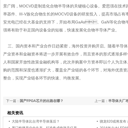
景广阔，MOCVD是制造化合物半导体的关键核心设备。爱思强在
率器件、III-V族化合物生长的MOCVD设备的研发投入，提高市场占有率
安光电已经在大基金的支持下，开始布局GaAs、GaN等化合物
强将有助于补足国内设备业的短板，快速发展化合物半导体产业。
三、国内资本和产业合作日趋紧密，海外投资并购开启。随着
半导体
产业资本和金融资本将进一步开展有效合作，而且资本的形式逐渐多样化，包括
人和国家开放性政策金融机构等，此次并购案中方资本即以个人为主体
购的范围和深度也逐渐扩大，覆盖全产业链的各个环节，对海外
整合，实现产业链各环节的快速、均衡发展。
下一篇：
国产FPGA芯片的出路在哪？
上一篇：
半导体大厂
相关资讯
大陆半导体比台湾半导体落后？
骁龙820或将发布