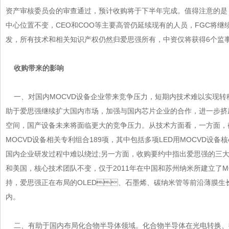
资产审核委员会的审查通过，预计收购将于下半年完成。值得注意的是
中心位置不变，CEO和COO等主要高管仍延续现有的人员，FG
发，所有技术和相关知识产权仍然归爱思强所有，中资仅将获得6个监事
收购带来的影响
一、对国内MOCVD设备企业带来竞争压力，短期内技术难以实现转移
助于爱思强继续扩大国内市场，加强与国内芯片企业的合作，进一步
空间，国产设备未来将面临更大的竞争压力。从技术方面看，一方面
MOCVD设备相关专利组合189项，其中包括多项LED用MOCVD设备核心
国内企业研发过程中难以绕过;另一方面，收购要约中指出爱思强的三
和美国，核心技术团队不变，仅于2011年在中国和苏州纳米所建立了M
持，爱思强正在布局的OLED、石墨烯、碳纳米管等前沿薄膜生
内。
二、有助于国内布局化合物半导体领域。化合物半导体在光电转换