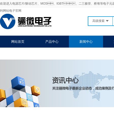
欢迎进入电源芯片/驱动芯片、MOS、IGBT、二三极管、桥堆等电子元
利网站电子官网
高级搜索
网站首页
产品中心
新闻中心
联系91免费福利网站