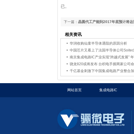
已。
下一篇：
晶圆代工产能到2017年底预计将达
片
相关资讯
华润收购仙童半导体遇阻的原因分析
中国芯片又看上了法国半导体公司Soite
南京集成电路IC产业实现“跨越式发展” 年
骁龙820或将发布 台积电手握两家公司
千亿基金刺激下中国集成电路产业整合
网站首页
集成电路IC