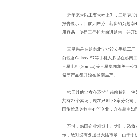
近年来大陆工资大幅上升，三星更加速
报告显示，目前大陆劳工薪资约为越南4~
用容易，使得
三星
扩大前进越南，并
三星先是在越南北宁省设立手机工厂，后来
前包含Galaxy S7等手机大多是在越南工厂生产
三星电机(Semco)等三星集团相关子公司，
箱等产品都开始在越南生产。
韩国其他业者亦逐渐向越南转进，例如韩
共有27个卖场，现在只剩下8家分公司
国旅馆及购物中心等企业，亦在越南如雨后
不过，韩国企业相继出走大陆
示，绝对没有要退出大陆市场，由