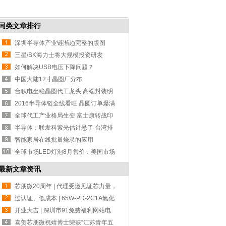
同类文章排行
深圳半导体产业链渐趋完整的版图
三星/SK海力士将大规模投资研发
DRAM 市场或
如何解决USB电压下降问题？
中国大陆12寸晶圆厂分布
台积电坐稳晶圆代工龙头 高端封装明
年丰收
2016半导体链全线看旺 晶圆订单爆满
全球代工产业格局生变 富士康转战印
度
半导体：联发科紫光估计悬了 台湾排
斥陆资
智能家居在线批量烧录的应用
全球市场LED灯泡8月售价：美国市场
价格最
最新文章资讯
芯朋微20周年 | 代理受邀见证芯力量，
共赴
过认证、低成本 | 65W-PD-2C1A氮化
镓设计方
开业大吉 | 深圳市91免费福利网站电
子-宁波分公司！
喜贺芯朋微祝靖博士荣获“江苏青年五