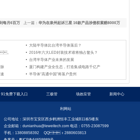
到每月6百万
上一篇：
华为在泉州起诉三星 16款产品涉侵权索赔8000万
大陆半导体比台湾半导体落后？
c。
2016年六大LED封装技术谁将独占鳌头？
台湾半导体产业未来的发展
命脉
厦门构建产业全生态，打造集成电路千亿产
加速
半导体“高通中国”将落户贵州
91免费下载入口
三极管
场效应管
新闻中心
利网站
公司地址：深圳市宝安区西乡鹤洲恒丰工业城B11栋5楼东
企业邮箱：
dunianhua@leweitech.com
电话：0755-23087599
手机：13808858392 QQ：2880603813
备案号：粤ICP备64659989号