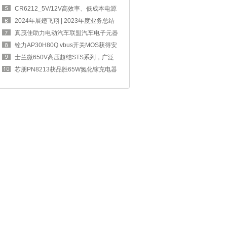
四奖章
CR6212_5V/12V高效率、低成本电源
方案，完
2024年展翅飞翔 | 2023年度业务总结
交流大
真茂佳助力电动汽车联盟汽车电子元器
件工作
铨力AP30H80Q vbus开关MOS获得安
克67W 2C1A
士兰微650V高压超结STS系列，广泛
应用于消
芯朋PN8213获品胜65W氮化镓充电器
采用，可