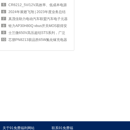
四奖章
CR6212_5V/12V高效率、低成本电源
方案，完
2024年展翅飞翔 | 2023年度业务总结
交流大
真茂佳助力电动汽车联盟汽车电子元器
件工作
铨力AP30H80Q vbus开关MOS获得安
克67W 2C1A
士兰微650V高压超结STS系列，广泛
应用于消
芯朋PN8213获品胜65W氮化镓充电器
采用，可
关于91免费福利网站
联系91免费福