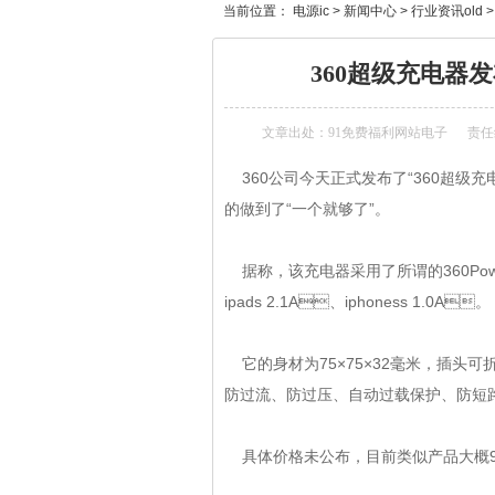
当前位置：
电源ic
>
新闻中心
>
行业资讯old
360超级充电器发
文章出处：
91免费福利网站电子
责任编
360公司今天正式发布了“360超级充电器”
的做到了“一个就够了”。
据称，该充电器采用了所谓的360Po
ipads 2.1A、iphoness 1.0A。
它的身材为75×75×32毫米，插头可折叠
防过流、防过压、自动过载保护
具体价格未公布，目前类似产品大概99元