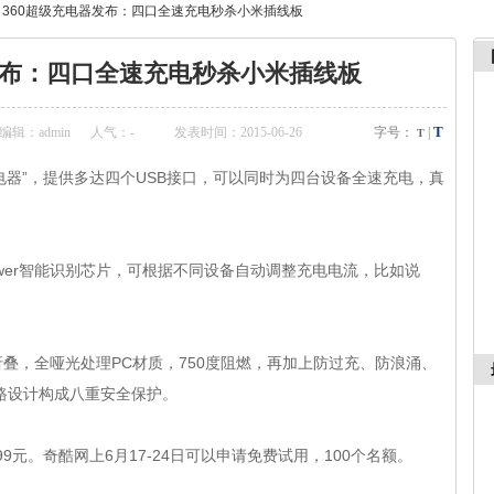
>
360超级充电器发布：四口全速充电秒杀小米插线板
布：四口全速充电秒杀小米插线板
T
辑：admin
人气：
-
发表时间：2015-06-26
字号：
|
T
，提供多达四个USB接口，可以同时为四台设备全速充电，真
wer智能识别
芯片
，可根据不同设备自动调整充电电流，比如说
，全哑光处理PC材质，750度阻燃，再加上防过充、防浪涌、
、防短路设计构成八重安全保护。
。奇酷网上6月17-24日可以申请免费试用，100个名额。