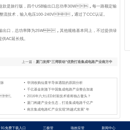
的这款是旅行版，四个USB输出口总功率30W，每一路额定输
整流技术，输入电压100-240V，通过了CCC认证。
输出口，总功率降为25W，其他规格基本同上，不过提供绿
而且提供AC延长线。
上一篇：
厦门发挥“三湾联动”优势打造集成电路产业南方中
心
命脉
华润收购仙童半导体遇阻的原因分析
千亿基金刺激下中国集成电路产业整合加速
c。
2016年六大LED封装技术谁将独占鳌头？
厦门构建产业全生态，打造集成电路千亿产
南京集成电路IC产业实现“跨越式发展” 年
91免费下载入口
三极管
场效应管
新闻中心