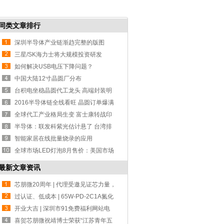
同类文章排行
深圳半导体产业链渐趋完整的版图
三星/SK海力士将大规模投资研发
DRAM 市场或
如何解决USB电压下降问题？
中国大陆12寸晶圆厂分布
台积电坐稳晶圆代工龙头 高端封装明
年丰收
2016半导体链全线看旺 晶圆订单爆满
全球代工产业格局生变 富士康转战印
度
半导体：联发科紫光估计悬了 台湾排
斥陆资
智能家居在线批量烧录的应用
全球市场LED灯泡8月售价：美国市场
价格最
最新文章资讯
芯朋微20周年 | 代理受邀见证芯力量，
共赴
过认证、低成本 | 65W-PD-2C1A氮化
镓设计方
开业大吉 | 深圳市91免费福利网站电
子-宁波分公司！
喜贺芯朋微祝靖博士荣获“江苏青年五