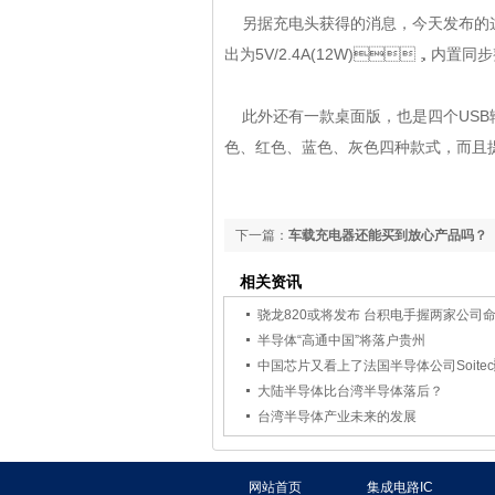
另据充电头获得的消息，今天发布
出为5V/2.4A(12W)，内置同步
此外还有一款桌面版，也是四个USB
色、红色、蓝色、灰色四种款式，
下一篇：
车载充电器还能买到放心产品吗？
相关资讯
骁龙820或将发布 台积电手握两家公司
半导体“高通中国”将落户贵州
中国芯片又看上了法国半导体公司Soite
大陆半导体比台湾半导体落后？
台湾半导体产业未来的发展
网站首页
集成电路IC