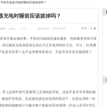
>
手机充电器充电时睡前应该拔掉吗？
充电时睡前应该拔掉吗？
T
辑：admin
人气：
-
发表时间：2015-08-04
字号：
|
T
每天都会做的事。手机的功能虽然越来越多、性能媲美传统计算
，所以睡前充电便是保证其白天正常使用的好方法。不过，91免费
否有害？会不会浪费很多电力、又是否存在安全隐患呢？
，早上起床时便可直接用上充满电的手机，这似乎是非常常规的操
包括电视、微波炉等电器，在连接电源但未使用的情况下，还是会消耗一些
英国能源机构的粗略统计大概为每个家庭50至80英镑（约合人民币470元