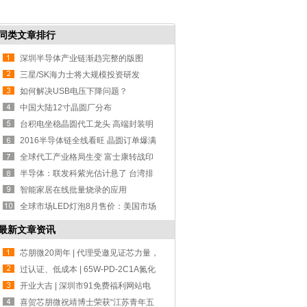
同类文章排行
深圳半导体产业链渐趋完整的版图
三星/SK海力士将大规模投资研发
DRAM 市场或
如何解决USB电压下降问题？
中国大陆12寸晶圆厂分布
台积电坐稳晶圆代工龙头 高端封装明
年丰收
2016半导体链全线看旺 晶圆订单爆满
全球代工产业格局生变 富士康转战印
度
半导体：联发科紫光估计悬了 台湾排
斥陆资
智能家居在线批量烧录的应用
全球市场LED灯泡8月售价：美国市场
价格最
最新文章资讯
芯朋微20周年 | 代理受邀见证芯力量，
共赴
过认证、低成本 | 65W-PD-2C1A氮化
镓设计方
开业大吉 | 深圳市91免费福利网站电
子-宁波分公司！
喜贺芯朋微祝靖博士荣获“江苏青年五