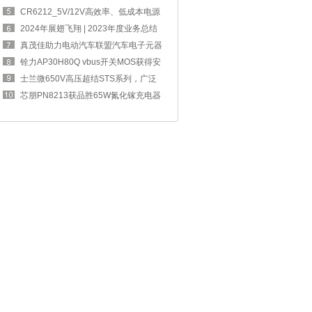
四奖章
CR6212_5V/12V高效率、低成本电源
方案，完
2024年展翅飞翔 | 2023年度业务总结
交流大
真茂佳助力电动汽车联盟汽车电子元器
件工作
铨力AP30H80Q vbus开关MOS获得安
克67W 2C1A
士兰微650V高压超结STS系列，广泛
应用于消
芯朋PN8213获品胜65W氮化镓充电器
采用，可