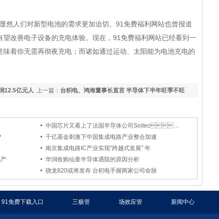
，显然人们对新型电池的需求更加迫切。91免费福利网站也曾报道
望改善电子设备的充电体验。现在，91免费福利网站已经看到一
味着你无需再彻夜充电；而诸如通过运动、太阳能为电池充电的
润12.5亿元人
上一篇：
台积电、鸿海董事长直言 半导体下半年旺季不旺
中国芯片又看上了法国半导体公司Soitec。
？
千亿基金刺激下中国集成电路产业整合加速
南京集成电路IC产业实现“跨越式发展” 年
亿产
华润收购仙童半导体遇阻的原因分析
骁龙820或将发布 台积电手握两家公司命脉
91免费下载入口
三极管
场效应管
新闻中心