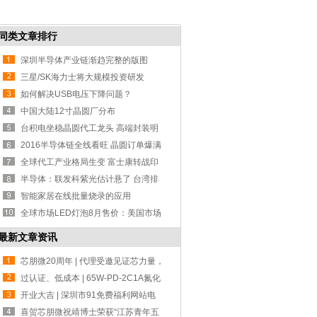
同类文章排行
深圳半导体产业链渐趋完整的版图
三星/SK海力士将大规模投资研发
DRAM 市场或
如何解决USB电压下降问题？
中国大陆12寸晶圆厂分布
台积电坐稳晶圆代工龙头 高端封装明
年丰收
2016半导体链全线看旺 晶圆订单爆满
全球代工产业格局生变 富士康转战印
度
半导体：联发科紫光估计悬了 台湾排
斥陆资
智能家居在线批量烧录的应用
全球市场LED灯泡8月售价：美国市场
价格最
最新文章资讯
芯朋微20周年 | 代理受邀见证芯力量，
共赴
过认证、低成本 | 65W-PD-2C1A氮化
镓设计方
开业大吉 | 深圳市91免费福利网站电
子-宁波分公司！
喜贺芯朋微祝靖博士荣获“江苏青年五