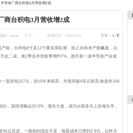
>
半导体厂商台积电3月营收增2成
厂商台积电3月营收增2成
T
辑：admin
人气：
-
发表时间：2016-03-21
字号：
|
T
能，台积电8寸及12寸重见排队潮，加上16奈米产能飙速，法
劲升近二成，第2季合并营收季增约7%，推升新一波半导体产业成
攻抵157元，创15年来新高，市值突破4兆元新高;收盘价156
。
，波段涨幅达20.6%，领先大盘，成为台股多头上攻领头羊，
买进，一路抱到现在不卖，每股成本已降到2.8元，以昨天