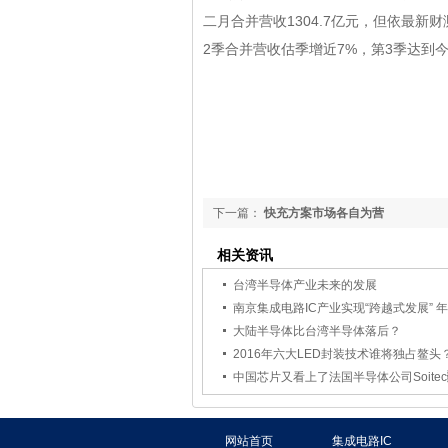
二月合并营收1304.7亿元，但依最新
2季合并营收估季增近7%，第3季达到今年
下一篇：
快充方案市场各自为营
相关资讯
台湾半导体产业未来的发展
南京集成电路IC产业实现“跨越式发展” 年
大陆半导体比台湾半导体落后？
2016年六大LED封装技术谁将独占鳌头
中国芯片又看上了法国半导体公司Soite
网站首页
集成电路IC