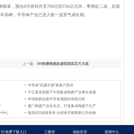
财测推算，预估3月将劲升至705亿到726亿元间，季增近二成，且第
高峰，
半导体
产业已进入新一波景气成长期。
上一篇：
VR热潮将掀起虚拟现实芯片大战
半导体“高通中国”将落户贵州
千亿基金刺激下中国集成电路产业整合加速
华润收购仙童半导体遇阻的原因分析
？
厦门构建产业全生态，打造集成电路千亿产
c。
骁龙820或将发布 台积电手握两家公司命脉
91免费下载入口
三极管
场效应管
新闻中心