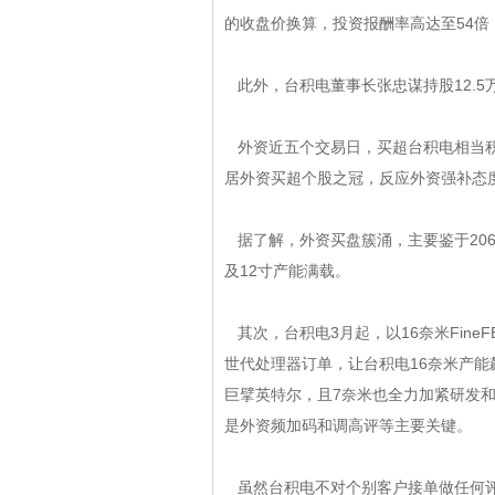
的收盘价换算，投资报酬率高达至54倍
此外，台积电董事长张忠谋持股12.5万张
外资近五个交易日，买超台积电相当积极
居外资买超个股之冠，反应外资强补态度积
据了解，外资买盘簇涌，主要鉴于2
及12寸产能满载。
其次，台积电3月起，以16奈米Fi
世代处理器订单，让台积电16奈米产能飙
巨擘英特尔，且7奈米也全力加紧研发和
是外资频加码和调高评等主要关键。
虽然台积电不对个别客户接单做任何评论