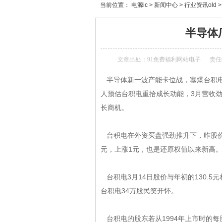
当前位置：
电源ic
>
新闻中心
>
行业资讯old
半导体
文章出处：
91免费福利网站电子
责任编
半导体
新一波产能卡位战，塞爆台积电产
人预估台积电重拾成长动能，3月营收
长商机。
台积电在外资买盘强劲推升下，昨股价一度
元，上涨1元，也是还原权值以来新高
台积电3月14日股价与年初的130.5元相比
台积电34万股民笑开怀。
台积电的股东若从1994年上市时的每股96元