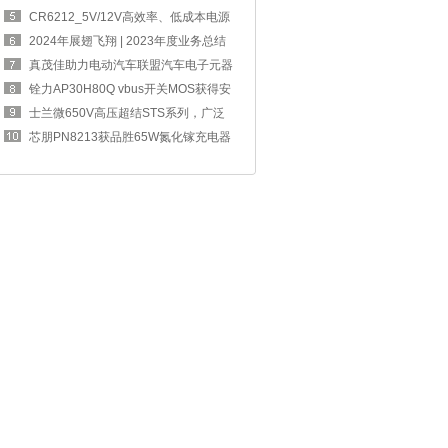
四奖章
CR6212_5V/12V高效率、低成本电源
方案，完
2024年展翅飞翔 | 2023年度业务总结
交流大
真茂佳助力电动汽车联盟汽车电子元器
件工作
铨力AP30H80Q vbus开关MOS获得安
克67W 2C1A
士兰微650V高压超结STS系列，广泛
应用于消
芯朋PN8213获品胜65W氮化镓充电器
采用，可