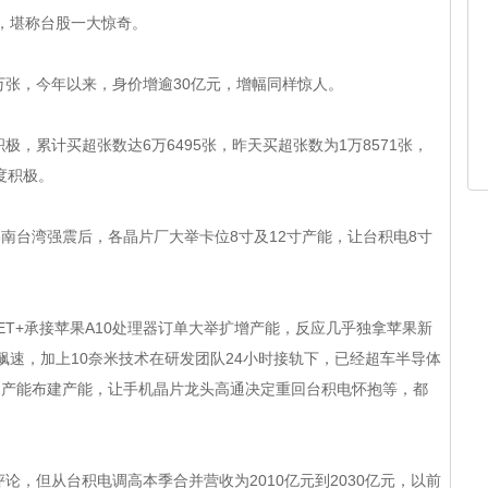
，堪称台股一大惊奇。
，今年以来，身价增逾30亿元，增幅同样惊人。
，累计买超张数达6万6495张，昨天买超张数为1万8571张，
极。
06南台湾强震后，各晶片厂大举卡位8寸及12寸产能，让台积电8寸
neFET+承接苹果A10处理器订单大举扩增产能，反应几乎独拿苹果新
速，加上10奈米技术在研发团队24小时接轨下，已经超车半导体
产能布建产能，让手机晶片龙头高通决定重回台积电怀抱等，都
，但从台积电调高本季合并营收为2010亿元到2030亿元，以前