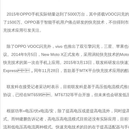
2015年OPPO手机实际销量达到了5000万台，其中搭载VOOC闪充
了1500万。OPPO基于智能手机用户痛点研发的快充技术，不但得到市
充技术应用引发关注。
除了OPPO VOOC闪充外，vivo 也推出了双引擎闪充，三星
议。2014年9月5日，New Moto X正式发布，采用涡轮快充技术的Mot
快充技术的第一次在手机上应用。2015年3月13日，联发科研发出快
Express，同年11月28日，首款基于MTK平台快充技术应用的酷比
联发科在接受记者采访时表示，目前联发科是基于高压低电流模式推出最新的
协议，已经在MT6595、MT6732等平台开放，但未来也会研发低压高
根据功率=电压/伏x电流/安，除了提高电压或是提高电流外，
式。而钟建鹏告诉记者，高电压高电流模式目前还没有实际应用
流和低电压高电流两种模式。快速充电技术的目的在于提高适配器与手机之