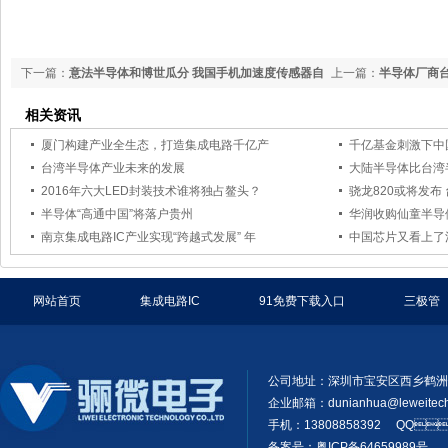
下一篇：
意法半导体和博世瓜分 我国手机加速度传感器自
上一篇：
半导体厂商台
给率仅有10%
相关资讯
厦门构建产业全生态，打造集成电路千亿产
千亿基金刺激下中
台湾半导体产业未来的发展
大陆半导体比台湾半导
2016年六大LED封装技术谁将独占鳌头？
骁龙820或将发布
半导体“高通中国”将落户贵州
华润收购仙童半导
南京集成电路IC产业实现“跨越式发展” 年
中国芯片又看上了法
网站首页
集成电路IC
91免费下载入口
三极管
公司地址：深圳市宝安区西乡鹤
企业邮箱：
dunianhua@leweitec
手机：13808858392 QQ
备案号：粤ICP备64659989号