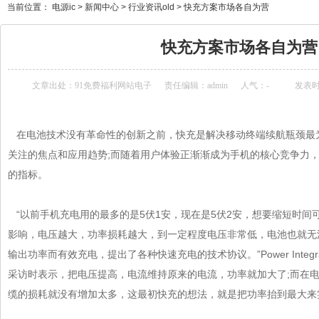
当前位置：
电源ic
>
新闻中心
>
行业资讯old
>
快充方案市场各自为营
快充方案市场各自为营
文章出处：
91免费福利网站电子
责任编辑：admin
人气：
-
发表时间
在电池技术没有革命性的创新之前，快充是解决移动终端续航瓶颈最为快
关注的焦点和应用趋势;而随着用户体验正渐渐成为手机的核心竞争力
的指标。
“以前手机充电用的最多的是5伏1安，现在是5伏2安，想要缩短时间可以
影响，电压越大，功率损耗越大，到一定程度电压非常低，电池
输出功率而有效充电，提出了各种快速充电的技术协议。”Power Int
采访时表示，把电压提高，电流维持原来的电流，功率就加大了;而在
缆的损耗就没有增加太多，这最初快充的想法，就是把功率抬到最大来实现