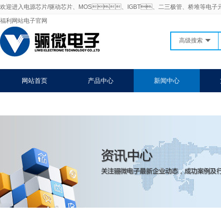
欢迎进入电源芯片/驱动芯片、MOS、IGBT、二三极管、桥堆等电子
福利网站电子官网
高级搜索
网站首页
产品中心
新闻中心
联系91免费福利网站