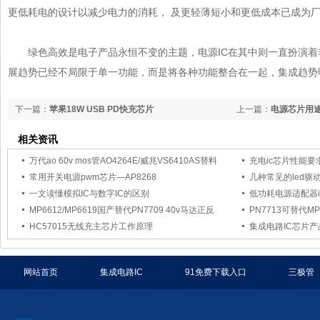
更低耗电的设计以减少电力的消耗， 及更轻薄短小和更低成本已成为厂商
绿色高效是电子产品永恒不变的主题，电源IC在其中则一直扮演着非常
展趋势已经不局限于单一功能，而是将各种功能整合在一起，集成趋势明显
下一篇：
苹果18W USB PD快充芯片
上一篇：
电源芯片用途有哪
相关资讯
万代ao 60v mos管AO4264E/威兆VS6410AS替料
充电ic芯片性能要
常用开关电源pwm芯片—AP8268
几种常见的led
一文读懂模拟IC与数字IC的区别
低功耗电源适配器i
MP6612/MP6619国产替代PN7709 40v马达正反
PN7713可替代MP6
HC57015无线充主芯片工作原理
集成电路IC芯片产
网站首页
集成电路IC
91免费下载入口
三极管