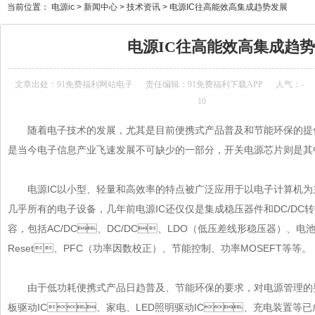
当前位置：
电源ic
>
新闻中心
>
技术资讯
>
电源IC往高能效高集成趋势发展
电源IC往高能效高集成趋
文章出处：
91免费福利网站电子
责任编辑：91免费福利下载APP
人气：
-
10
随着电子技术的发展，尤其是目前便携式产品普及和节能环保的提倡， 
是当今电子信息产业飞速发展不可缺少的一部分，开关电源芯片则是其
电源IC以小型、轻量和高效率的特点被广泛应用于以电子计算机为主
几乎所有的电子设备，几年前电源IC还仅仅是集成稳压器件和DC/DC转换
容，包括AC/DC、DC/DC、LDO（低压差线形稳压器）、电池充
Reset、PFC（功率因数校正）、节能控制、功率MOSEFT等等。
由于低功耗便携式产品日趋普及、节能环保的要求，对电源管理的要求也
板驱动IC、家电、LED照明驱动IC、充电装置等已